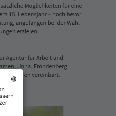
ätzliche Möglich­keiten für eine
em 15. Lebensjahr – noch bevor
ratung, angefangen bei der Wahl
gungen erzielen.
er Agentur für Arbeit und
kamen, Unna, Fröndenberg,
­agenturen vereinbart.