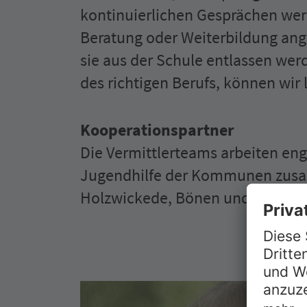
kontinuier­lichen Gesprächen werd
Beratung oder Weiterbildung ang
sie aus der Schule entlassen wer
des richtigen Berufs, können wir 
Kooperationspartner
Die Vermittlerteams arbeiten eng
Jugendhilfe der Kommunen zusam
Holzwickede, Bönen und Schwerte