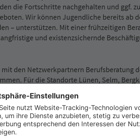
en die Fortschritte nachgehalten und ggf. zus
eboten. Wir können Jugendliche bereits ab d
den – unterstützen. Mit einer frühzeitigen Be
langfristige und existenz­sichernde Beschäfti
 mit den Netzwerk­partnern Berufs­beratung d
men. Für die Standorte Lünen, Selm, Berg
 wurde die Zusammenarbeit in Jugend­berufs