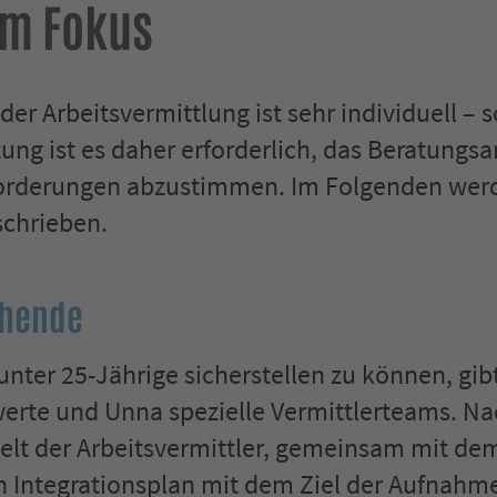
im Fokus
r Arbeitsvermittlung ist sehr individuell – s
ung ist es daher erforderlich, das Beratungs­
orderungen abzustimmen. Im Folgenden werde
schrieben.
chende
nter 25-Jährige sicherstellen zu können, gibt
te und Unna spezielle Vermittler­teams. Na
lt der Arbeits­vermittler, gemeinsam mit de
Integrationsplan mit dem Ziel der Aufnahme 