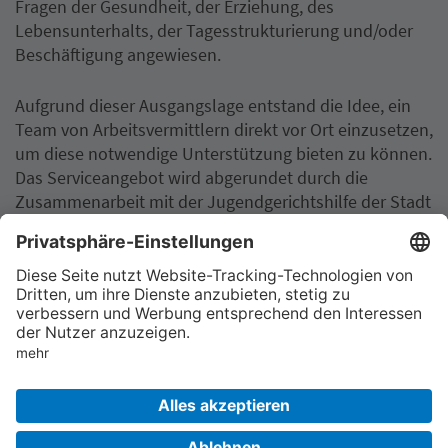
Fragen der Gesundheit, der Erziehung, des
Lebensunterhalts, der Tagesstrukturierung und/oder
Beschäftigung angewiesen.
Aufgrund dieser Ausgangslage entstand die Idee, ein
Team von Arbeitsvermittlern direkt vor Ort einzusetzen,
um diese notwendige Unterstützung bieten zu können.
Das Serviceangebot wird abgerundet durch die
Zusammenarbeit mit der Jugendgerichtshilfe der Stadt
Unna und einen Job- und Sozialcoach der Werkstatt im
Kreis Unna.
Lexikon
Pressemitteilungen
Impressum
Datenschutz